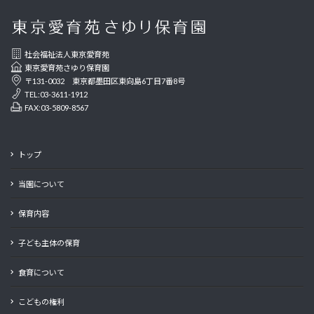
社会福祉法人東京愛育苑
東京愛育苑さゆり保育園
〒131-0032 東京都墨田区東向島6丁目7番8号
TEL:03-3611-1912
FAX:03-5809-8567
トップ
当園について
保育内容
子ども主体の保育
食育について
こどもの権利