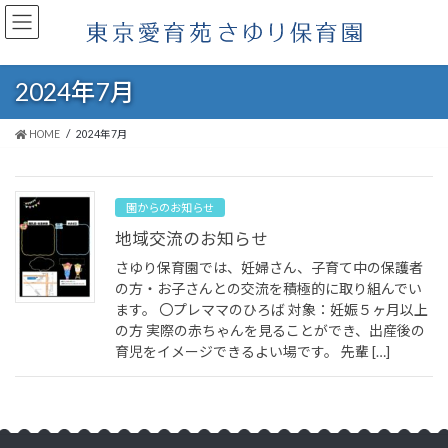
コ
ナ
ン
ビ
テ
ゲ
ン
ー
2024年7月
ツ
シ
へ
ョ
ス
ン
HOME
2024年7月
キ
に
ッ
移
プ
動
園からのお知らせ
地域交流のお知らせ
さゆり保育園では、妊婦さん、子育て中の保護者
の方・お子さんとの交流を積極的に取り組んでい
ます。 〇プレママのひろば 対象：妊娠５ヶ月以上
の方 実際の赤ちゃんを見ることができ、出産後の
育児をイメージできるよい場です。 先輩 […]