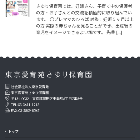
さゆり保育園では、妊婦さん、子育て中の保護者
の方・お子さんとの交流を積極的に取り組んでい
ます。 〇プレママのひろば 対象：妊娠５ヶ月以上
の方 実際の赤ちゃんを見ることができ、出産後の
育児をイメージできるよい場です。 先輩 […]
社会福祉法人東京愛育苑
東京愛育苑さゆり保育園
〒131-0032 東京都墨田区東向島6丁目7番8号
TEL:03-3611-1912
FAX:03-5809-8567
トップ