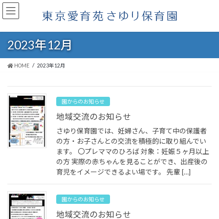
コ
ナ
ン
ビ
テ
ゲ
ン
ー
2023年12月
ツ
シ
へ
ョ
ス
ン
HOME
2023年12月
キ
に
ッ
移
プ
動
園からのお知らせ
地域交流のお知らせ
さゆり保育園では、妊婦さん、子育て中の保護者
の方・お子さんとの交流を積極的に取り組んでい
ます。 〇プレママのひろば 対象：妊娠５ヶ月以上
の方 実際の赤ちゃんを見ることができ、出産後の
育児をイメージできるよい場です。 先輩 […]
園からのお知らせ
地域交流のお知らせ