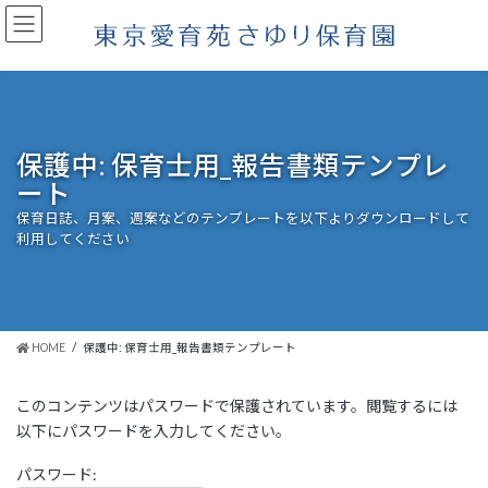
コ
ナ
ン
ビ
テ
ゲ
ン
ー
ツ
シ
へ
ョ
ス
ン
保護中: 保育士用_報告書類テンプレ
キ
に
ート
ッ
移
プ
動
保育日誌、月案、週案などのテンプレートを以下よりダウンロードして
利用してください
HOME
保護中: 保育士用_報告書類テンプレート
このコンテンツはパスワードで保護されています。閲覧するには
以下にパスワードを入力してください。
パスワード: