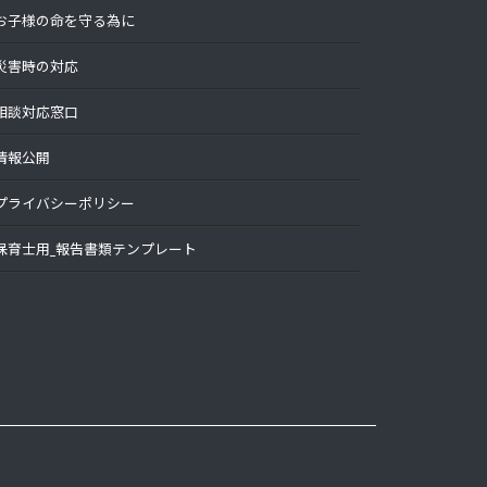
お子様の命を守る為に
災害時の対応
相談対応窓口
情報公開
プライバシーポリシー
保育士用_報告書類テンプレート