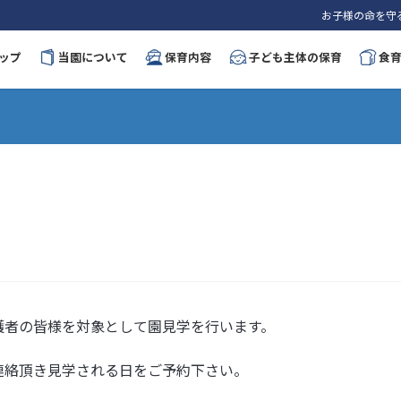
お子様の命を守
ップ
当園について
保育内容
子ども主体の保育
食
護者の皆様を対象として園見学を行います。
連絡頂き見学される日をご予約下さい。