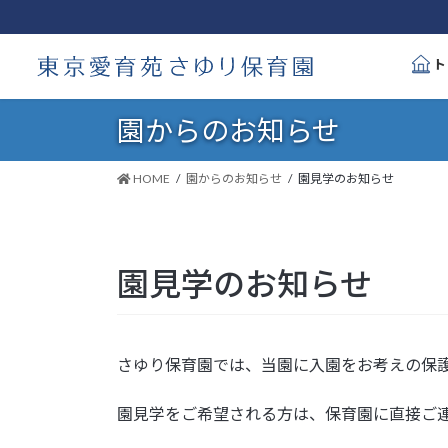
コ
ナ
ン
ビ
テ
ゲ
ト
ン
ー
ツ
シ
園からのお知らせ
へ
ョ
ス
ン
キ
に
HOME
園からのお知らせ
園見学のお知らせ
ッ
移
プ
動
園見学のお知らせ
さゆり保育園では、当園に入園をお考えの保
園見学をご希望される方は、保育園に直接ご